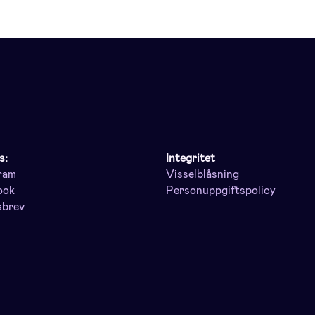
s:
Integritet
ram
Visselblåsning
ook
Personuppgiftspolicy
sbrev