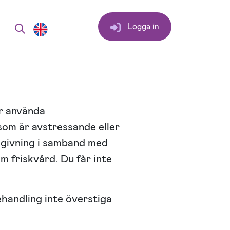
Logga in
år använda
 som är avstressande eller
dgivning i samband med
 friskvård. Du får inte
ehandling inte överstiga