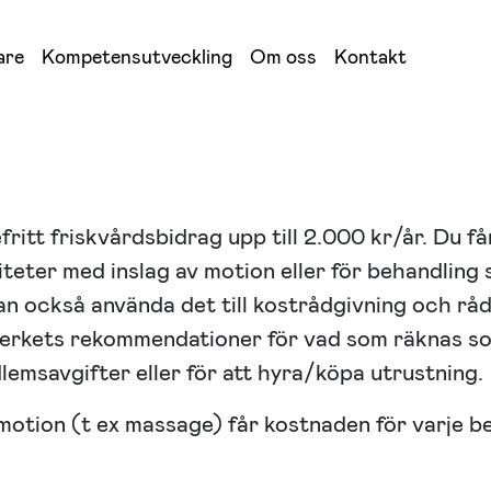
are
Kompetensutveckling
Om oss
Kontakt
efritt friskvårdsbidrag upp till 2.000 kr/år. Du f
viteter med inslag av motion eller för behandling
n också använda det till kostrådgivning och rå
verkets rekommendationer för vad som räknas som
emsavgifter eller för att hyra/köpa utrustning.
 motion (t ex massage) får kostnaden för varje b