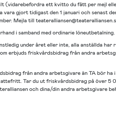
lt (vidarebefordra ett kvitto du fått per mejl elle
ka vara gjort tidigast den 1 januari och senast 
mber. Mejla till teateralliansen@teateralliansen.
erhand i samband med ordinarie löneutbetalning.
stledig under året eller inte, alla anställda har rä
om erbjuds friskvårdsbidrag från andra arbetsgiv
rdsbidrag från andra arbetsgivare än TA bör ha i
attefritt. Tar du ut friskvårdsbidrag på över 5 
teralliansen och dina/din andra arbetsgivare be