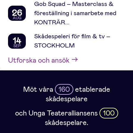
Gob Squad – Masterclass &
26
föreställning i samarbete med
AUG
KONTRÄR...
Skådespeleri för film & tv –
14
STOCKHOLM
SEP
Utforska och ansök
Möt våra
160
etablerade
skådespelare
och Unga Teateralliansens
100
skådespelare.