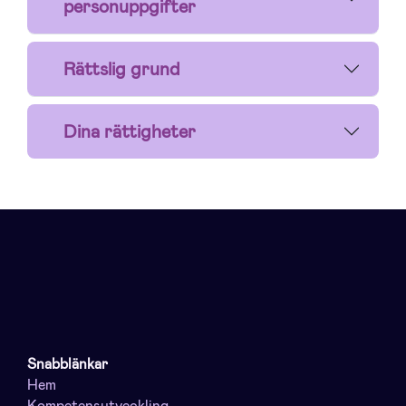
personuppgifter
Rättslig grund
Dina rättigheter
Snabblänkar
Hem