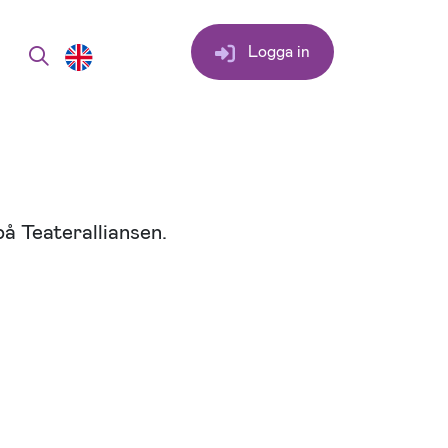
Logga in
på Teateralliansen.