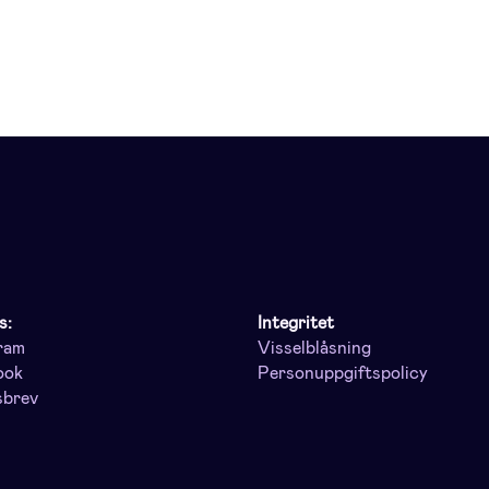
s:
Integritet
ram
Visselblåsning
ook
Personuppgiftspolicy
sbrev