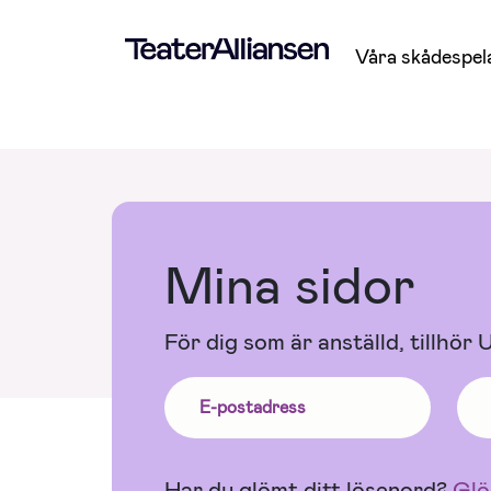
Våra skådespel
Mina sidor
För dig som är anställd, tillhör
Har du glömt ditt lösenord?
Glö