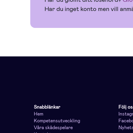
Har du inget konto men vill anmä
Snabblänkar
Följ os
Hem
Instag
Kompetensutveckling
Faceb
Våra skådespelare
Nyhet