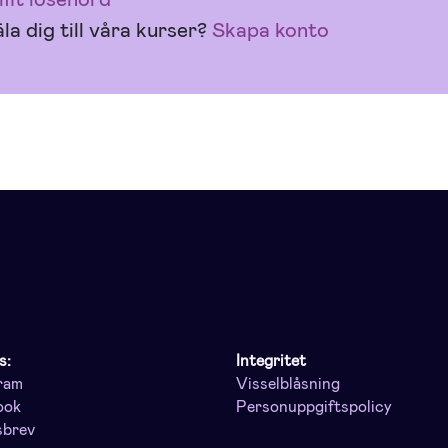
la dig till våra kurser?
Skapa konto
s:
Integritet
ram
Visselblåsning
ook
Personuppgiftspolicy
sbrev