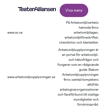
Visa meny
På Arbetsmiljöverkets
hemsida finns
www.av.se
arbetsmiljölagen,
arbetsmiljöföreskrifter,
checklistor och blanketter.
Arbetsmiljöupplysningen är
en portal för arbetsmiljö-
och hälsofrågor och
fungerar som en rådgivande
guide. Bakom
Arbetsmiljöupplysningen
www.arbetsmiljoupplysningen.se
finns samlad kompetens
alltifrån
arbetsgivarorganisationer
och fackförbund till statliga
myndigheter och
forskningsråd.