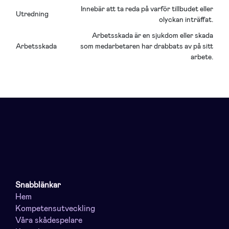
Innebär att ta reda på varför tillbudet eller
Utredning
olyckan inträffat.
Arbetsskada är en sjukdom eller skada
Arbetsskada
som medarbetaren har drabbats av på sitt
arbete.
Snabblänkar
Hem
Kompetensutveckling
Våra skådespelare