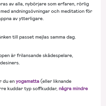
ras av alla, nybörjare som erfaren, rörlig
n med andningsövningar och meditation för
appna av ytterligare.
änken till passet mejlas samma dag.
ppen är frilansande skådespelare,
desiners.
r du en
yogamatta
(eller liknande
örre kuddar typ soffkuddar,
några mindre