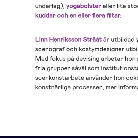
underlag),
yogabolster
eller lite st
kuddar och en eller flera filtar.
Linn Henriksson Strååt
är utbildad 
scenograf och kostymdesigner utbi
Med fokus på devising arbetar hon 
fria grupper såväl som institutionste
scenkonstarbete använder hon ocks
konstnärliga processen, mer inform