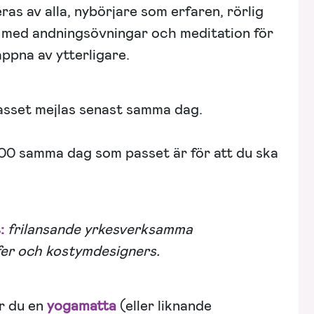
ras av alla, nybörjare som erfaren, rörlig
n med andningsövningar och meditation för
appna av ytterligare.
passet mejlas senast samma dag.
2.00 samma dag som passet är för att du ska
s:
frilansande yrkesverksamma
fer och kostymdesigners.
r du en
yogamatta
(eller liknande