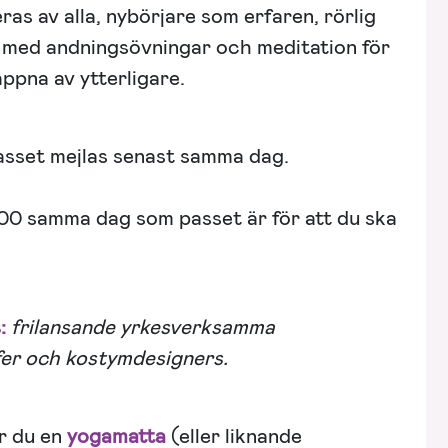
ras av alla, nybörjare som erfaren, rörlig
n med andningsövningar och meditation för
appna av ytterligare.
passet mejlas senast samma dag.
2.00 samma dag som passet är för att du ska
s:
frilansande yrkesverksamma
fer och kostymdesigners.
r du en
yogamatta
(eller liknande