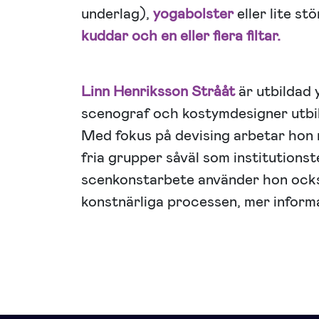
underlag),
yogabolster
eller lite st
kuddar och en eller flera filtar.
Linn Henriksson Strååt
är utbildad 
scenograf och kostymdesigner utbi
Med fokus på devising arbetar hon 
fria grupper såväl som institutionste
scenkonstarbete använder hon ocks
konstnärliga processen, mer inform