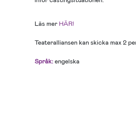
inför castingsituationen.
Läs mer
HÄR!
Teateralliansen kan skicka max 2 pe
Språk:
engelska