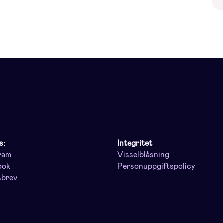
s:
Integritet
ram
Visselblåsning
ook
Personuppgiftspolicy
sbrev