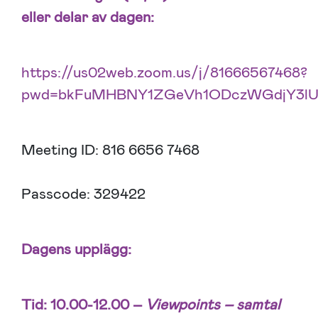
eller delar av dagen:
https://us02web.zoom.us/j/81666567468?
pwd=bkFuMHBNY1ZGeVh1ODczWGdjY3lU
Meeting ID: 816 6656 7468
Passcode: 329422
Dagens upplägg:
Tid: 10.00-12.00 –
Viewpoints – samtal