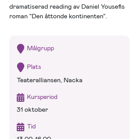
dramatiserad reading av Daniel Yousefis
roman ”Den åttonde kontinenten”.
Målgrupp
Plats
Teateralliansen, Nacka
Kursperiod
31 oktober
Tid
13.00-16.00