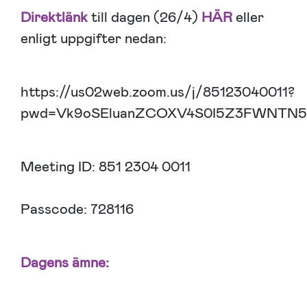
Direktlänk
till dagen (26/4)
HÄR
eller
enligt uppgifter nedan:
https://us02web.zoom.us/j/85123040011?
pwd=Vk9oSEluanZCOXV4S0I5Z3FWNTN5
Meeting ID: 851 2304 0011
Passcode: 728116
Dagens ämne: