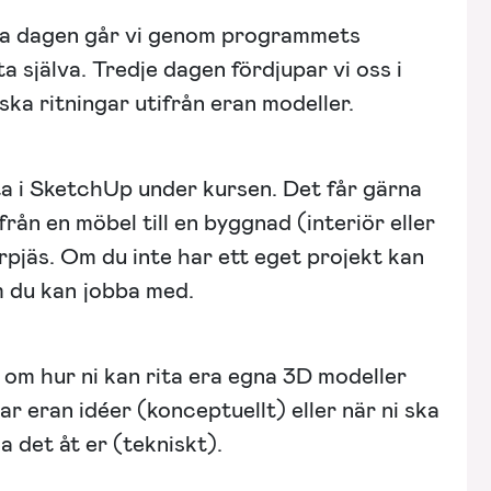
sta dagen går vi genom programmets
a själva. Tredje dagen fördjupar vi oss i
iska ritningar utifrån eran modeller.
rita i SketchUp under kursen. Det får gärna
rån en möbel till en byggnad (interiör eller
erpjäs. Om du inte har ett eget projekt kan
m du kan jobba med.
om hur ni kan rita era egna 3D modeller
r eran idéer (konceptuellt) eller när ni ska
a det åt er (tekniskt).