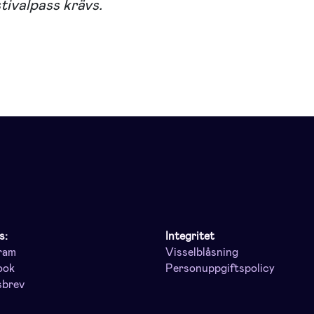
tivalpass krävs.
s:
Integritet
ram
Visselblåsning
ook
Personuppgiftspolicy
sbrev