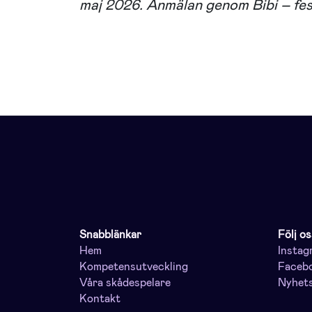
maj 2026. Anmälan genom Bibi – fes
Snabblänkar
Följ os
Hem
Instag
Kompetensutveckling
Faceb
Våra skådespelare
Nyhet
Kontakt