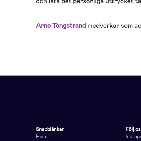
och låta det personliga uttrycket ta
Arne Tengstrand
medverkar som ac
Snabblänkar
Följ os
Hem
Instag