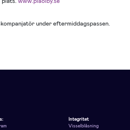
 plats.
www.piaolby.se
kompanjatör under eftermiddagspassen.
s:
Integritet
ram
Visselblåsning