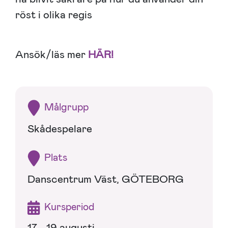
röst i olika regis
Ansök/läs mer
HÄR!
Målgrupp
Skådespelare
Plats
Danscentrum Väst, GÖTEBORG
Kursperiod
17 - 19 augusti