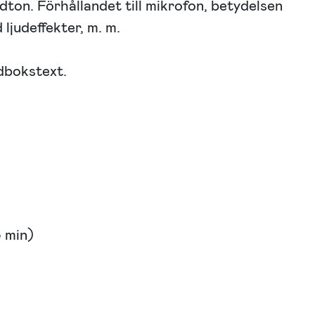
ndton. Förhållandet till mikrofon, betydelsen
 ljudeffekter, m. m.
udbokstext.
5 min)