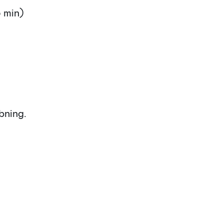
5 min)
bning.