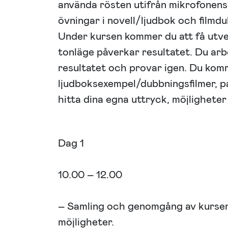
använda rösten utifrån mikrofonens
övningar i novell/ljudbok och filmd
Under kursen kommer du att få utve
tonläge påverkar resultatet. Du arb
resultatet och provar igen. Du komme
ljudboksexempel/dubbningsfilmer, pa
hitta dina egna uttryck, möjlighete
Dag 1
10.00 – 12.00
– Samling och genomgång av kursen
möjligheter.