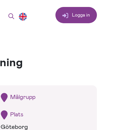
Logga in
bning
Målgrupp
Plats
Göteborg