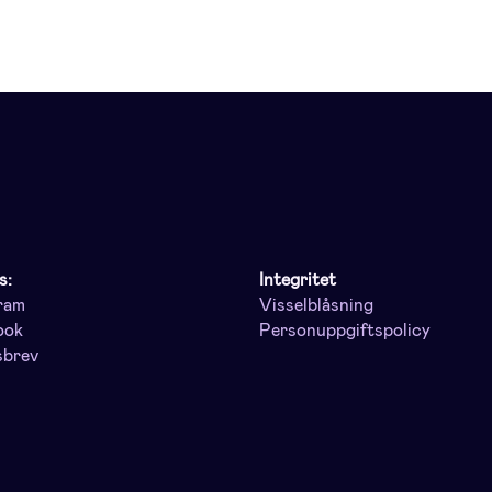
s:
Integritet
ram
Visselblåsning
ook
Personuppgiftspolicy
sbrev