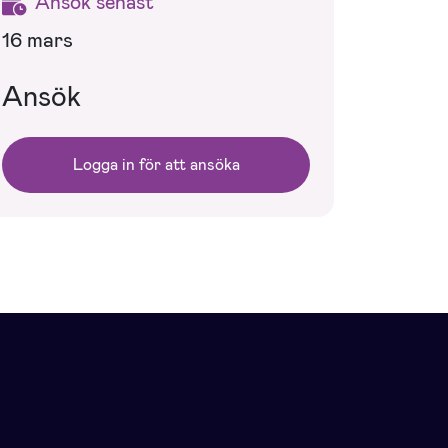
Ansök senast
16 mars
Ansök
Logga in för att ansöka