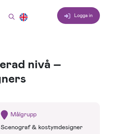
Logga in
erad nivå –
gners
Målgrupp
Scenograf & kostymdesigner