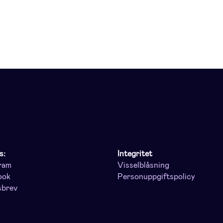
s:
Integritet
ram
Visselblåsning
ook
Personuppgiftspolicy
sbrev