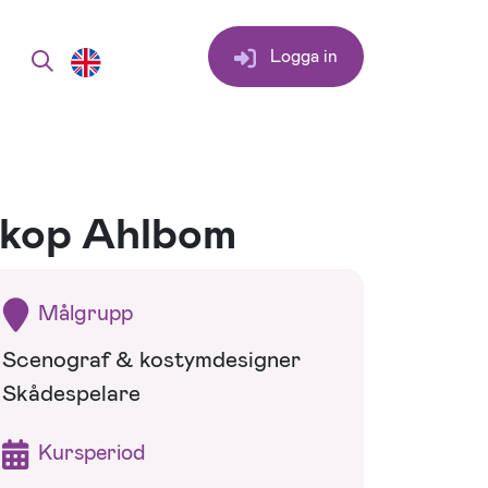
Logga in
akop Ahlbom
Målgrupp
Scenograf & kostymdesigner
Skådespelare
Kursperiod