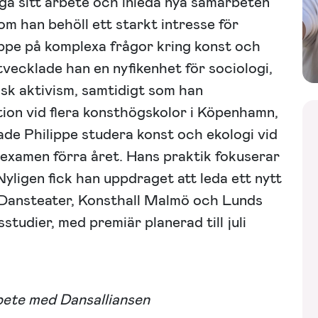
vidga sitt arbete och inleda nya samarbeten
om han behöll ett starkt intresse för
ippe på komplexa frågor kring konst och
vecklade han en nyfikenhet för sociologi,
isk aktivism, samtidigt som han
tion vid flera konsthögskolor i Köpenhamn,
de Philippe studera konst och ekologi vid
 examen förra året. Hans praktik fokuserar
yligen fick han uppdraget att leda ett nytt
Dansteater, Konsthall Malmö och Lunds
studier, med premiär planerad till juli
ete med Dansalliansen