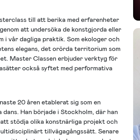
erclass till att berika med erfarenheter
 genom att undersöka de konstgjorda eller
m i vår dagliga praktik. Som ekologer och
etens elegans, det orörda territorium som
het. Master Classen erbjuder verktyg för
gasätter också syftet med performativa
enaste 20 åren etablerat sig som en
a dans. Han började i Stockholm, där han
 att stödja olika konstnärliga projekt och
multidisciplinärt tillvägagångssätt. Senare