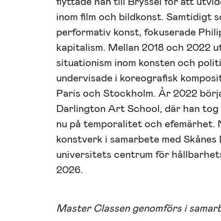
flyttade han till Bryssel för att ut
inom film och bildkonst. Samtidigt s
performativ konst, fokuserade Phil
kapitalism. Mellan 2018 och 2022 ut
situationism inom konsten och polit
undervisade i koreografisk komposi
Paris och Stockholm. År 2022 börja
Darlington Art School, där han tog
nu på temporalitet och efemärhet. N
konstverk i samarbete med Skånes 
universitets centrum för hållbarhets
2026.
Master Classen genomförs i samarb