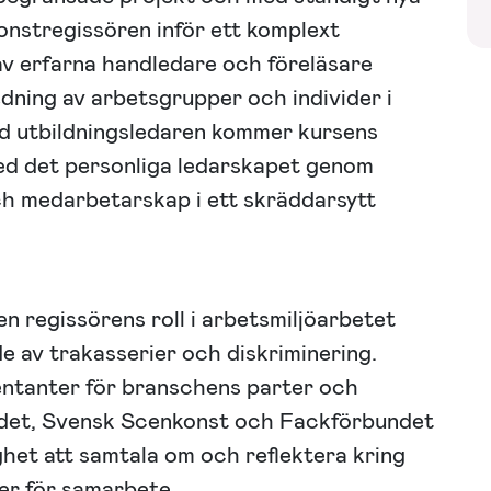
nstregissören inför ett komplext
v erfarna handledare och föreläsare
edning av arbetsgrupper och individer i
ed utbildningsledaren kommer kursens
med det personliga ledarskapet genom
ch medarbetarskap i ett skräddarsytt
n regissörens roll i arbetsmiljöarbetet
e av trakasserier och diskriminering.
ntanter för branschens parter och
ådet, Svensk Scenkonst och Fackförbundet
ghet att samtala om och reflektera kring
er för samarbete.