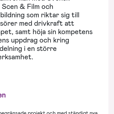
 Scen & Film och
ldning som riktar sig till
örer med drivkraft att
apet, samt höja sin kompetens
nens uppdrag och kring
delning i en större
erksamhet.
en
sbegränsade projekt och med ständigt nya