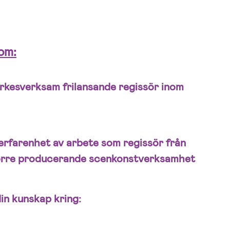
som:
yrkesverksam frilansande regissör inom
erfarenhet av arbete som regissör från
större producerande scenkonstverksamhet
din kunskap kring: