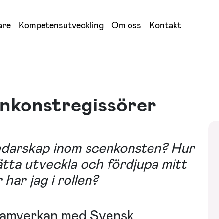
are
Kompetensutveckling
Om oss
Kontakt
enkonstregissörer
ledarskap inom scenkonsten? Hur
ätta utveckla och fördjupa mitt
har jag i rollen?
i samverkan med Svensk