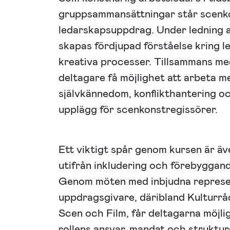
gruppsammansättningar står scenko
ledarskapsuppdrag. Under ledning a
skapas fördjupad förståelse kring l
kreativa processer. Tillsammans m
deltagare få möjlighet att arbeta 
självkännedom, konflikthantering o
upplägg för scenkonstregissörer.
Ett viktigt spår genom kursen är äve
utifrån inkludering och förebyggand
Genom möten med inbjudna represe
uppdragsgivare, däribland Kulturr
Scen och Film, får deltagarna möjli
rollens ansvar, mandat och struktur