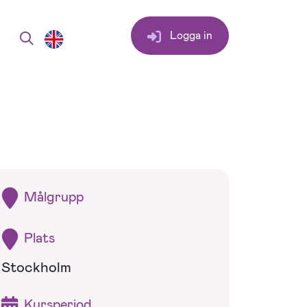
Logga in
Målgrupp
Plats
Stockholm
Kursperiod