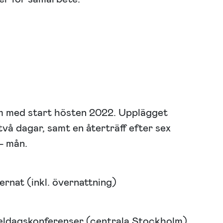
m med start hösten 2022. Upplägget
två dagar, samt en återträff efter sex
– mån.
ernat (inkl. övernattning)
Heldagskonferenser (centrala Stockholm)