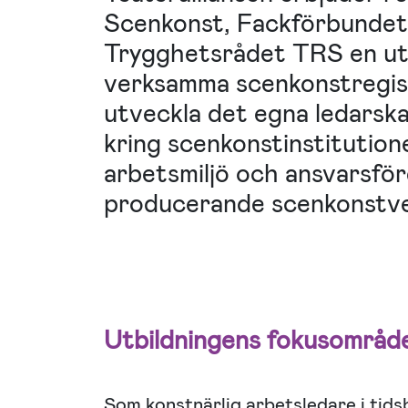
Scenkonst, Fackförbundet
Trygghetsrådet TRS en utbi
verksamma scenkonstregiss
utveckla det egna ledarsk
kring scenkonstinstitutio
arbetsmiljö och ansvarsför
producerande scenkonstv
Utbildningens fokusområd
Som konstnärlig arbetsledare i tid