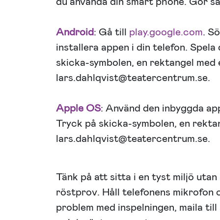
du använda din smart phone. Gör så
Android
: Gå till
play.google.com
. S
installera appen i din telefon. Spela
skicka-symbolen, en rektangel med en p
lars.dahlqvist@teatercentrum.se.
Apple OS
: Använd den inbyggda app
Tryck på skicka-symbolen, en rektange
lars.dahlqvist@teatercentrum.se.
Tänk på att sitta i en tyst miljö uta
röstprov. Håll telefonens mikrofon 
problem med inspelningen, maila til