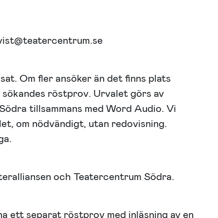
qvist@teatercentrum.se
at. Om fler ansöker än det finns plats
e sökandes röstprov. Urvalet görs av
 Södra tillsammans med Word Audio. Vi
let, om nödvändigt, utan redovisning.
ga.
teralliansen och Teatercentrum Södra.
a ett separat röstprov med inläsning av en