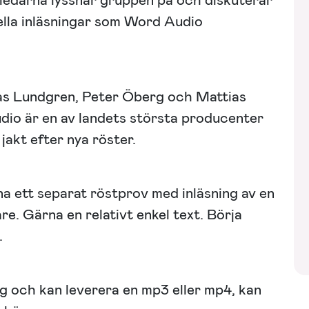
ledarna lyssnar gruppen på och diskuterar
ella inläsningar som Word Audio
ias Lundgren, Peter Öberg och Mattias
io är en av landets största producenter
jakt efter nya röster.
a ett separat röstprov med inläsning av en
are. Gärna en relativt enkel text. Börja
.
g och kan leverera en mp3 eller mp4, kan