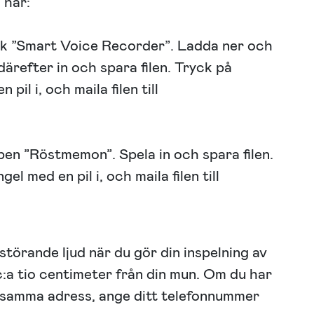
 här:
ök ”Smart Voice Recorder”. Ladda ner och
 därefter in och spara filen. Tryck på
il i, och maila filen till
en ”Röstmemon”. Spela in och spara filen.
l med en pil i, och maila filen till
n störande ljud när du gör din inspelning av
c:a tio centimeter från din mun. Om du har
l samma adress, ange ditt telefonnummer