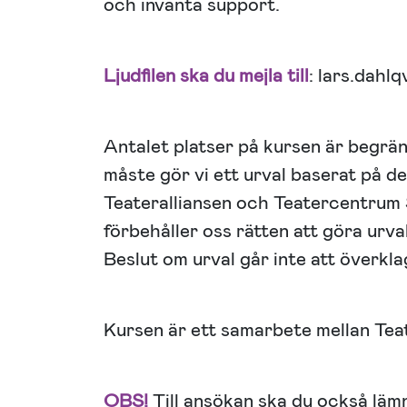
och invänta support.
Ljudfilen ska du mejla till
: lars.dahl
Antalet platser på kursen är begräns
måste gör vi ett urval baserat på d
Teateralliansen och Teatercentrum
förbehåller oss rätten att göra urva
Beslut om urval går inte att överkla
Kursen är ett samarbete mellan Tea
OBS!
Till ansökan ska du också lämn