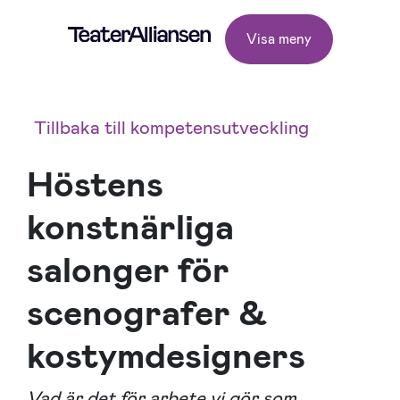
Visa meny
Tillbaka till kompetensutveckling
Höstens
konstnärliga
salonger för
scenografer &
kostymdesigners
Vad är det för arbete vi gör som