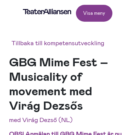
Visa meny
Tillbaka till kompetensutveckling
GBG Mime Fest –
Musicality of
movement med
Virág Dezsős
med Virág Dezső (NL)
OBS!
Anmälan till GBG Mime Fest är nu