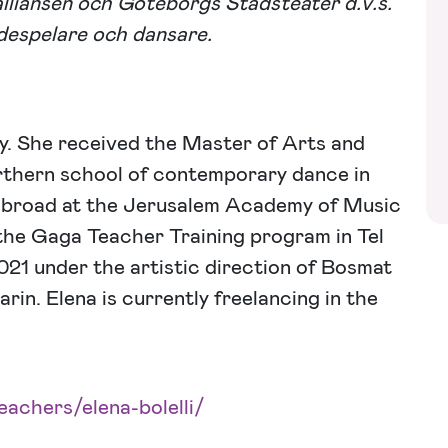
liansen och Göteborgs Stadsteater d.v.s.
espelare och dansare.
aly. She received the Master of Arts and
thern school of contemporary dance in
 abroad at the Jerusalem Academy of Music
 the Gaga Teacher Training program in Tel
21 under the artistic direction of Bosmat
in. Elena is currently freelancing in the
achers/elena-bolelli/