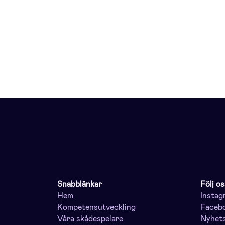
Snabblänkar
Följ os
Hem
Instag
Kompetensutveckling
Faceb
Våra skådespelare
Nyhet