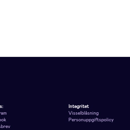
s:
Integritet
ram
Visselblåsning
ook
Personuppgiftspolicy
sbrev