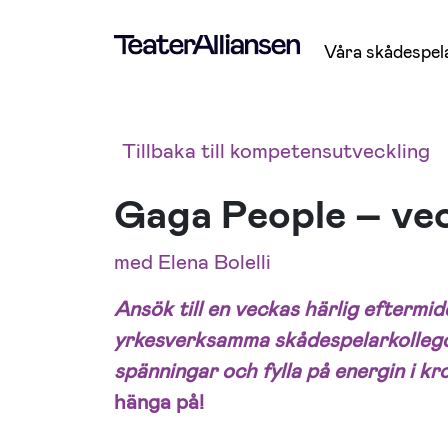
Våra skådespel
Tillbaka till kompetensutveckling
Gaga People – ve
med Elena Bolelli
Ansök till en veckas härlig eftermi
yrkesverksamma skådespelarkolleg
spänningar och fylla på energin i k
hänga på!