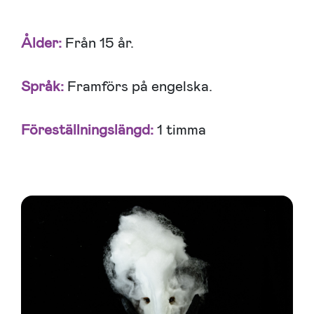
Ålder:
Från 15 år.
Språk:
Framförs på engelska.
Föreställningslängd:
1 timma