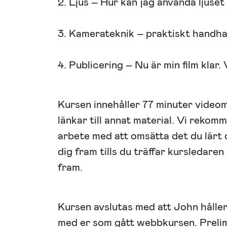
2. Ljus – Hur kan jag använda ljuset 
3. Kamerateknik – praktiskt handh
4. Publicering – Nu är min film klar.
Kursen innehåller 77 minuter videom
länkar till annat material. Vi rekom
arbete med att omsätta det du lärt 
dig fram tills du träffar kursledare
fram.
Kursen avslutas med att John hålle
med er som gått webbkursen. Prelimi