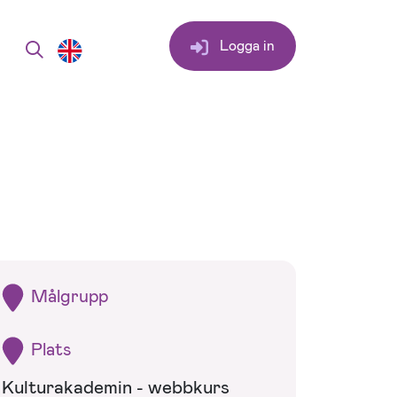
Logga in
Målgrupp
Plats
Kulturakademin - webbkurs