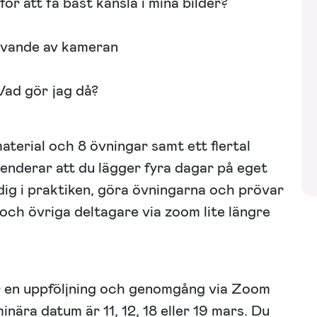
för att få bäst känsla i mina bilder?
avande av kameran
 Vad gör jag då?
aterial och 8 övningar samt ett flertal
menderar att du lägger fyra dagar på eget
dig i praktiken, göra övningarna och prövar
n och övriga deltagare via zoom lite längre
r en uppföljning och genomgång via Zoom
nära datum är 11, 12, 18 eller 19 mars. Du