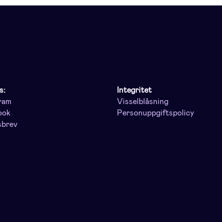
s:
Integritet
ram
Visselblåsning
ook
Personuppgiftspolicy
sbrev