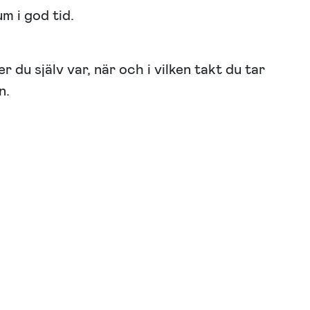
m i god tid.
du själv var, när och i vilken takt du tar
n.