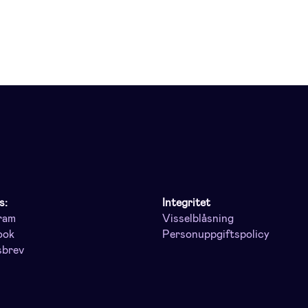
s:
Integritet
ram
Visselblåsning
ook
Personuppgiftspolicy
sbrev