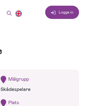
Logga in
e
Målgrupp
Skådespelare
Plats