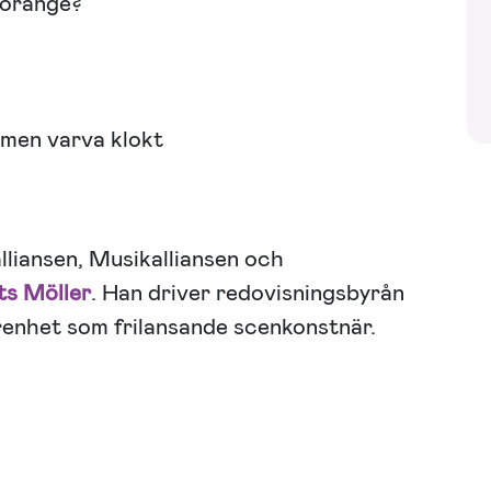
 orange?
, men varva klokt
liansen, Musikalliansen och
s Möller
. Han driver redovisningsbyrån
enhet som frilansande scenkonstnär.