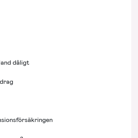
land dåligt
idrag
ensionsförsäkringen