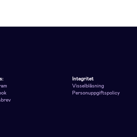
s:
Integritet
ram
Visselblåsning
ook
Personuppgiftspolicy
sbrev