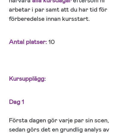
närvara
alla
kursdagar
eftersom ni
arbetar i par samt att du har tid för
förberedelse innan kursstart.
Antal platser:
10
Kursupplä
gg:
Dag 1
Första dagen gör varje par sin scen,
sedan görs det en grundlig analys av