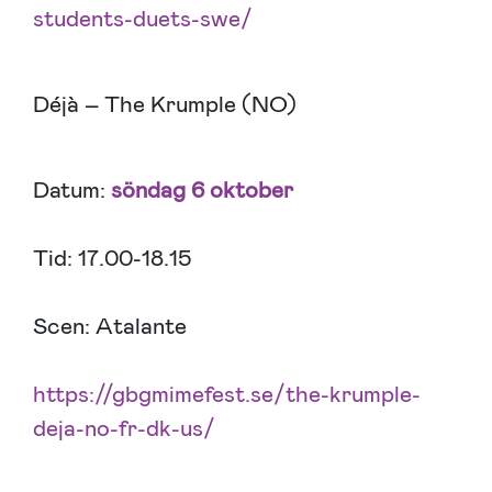
students-duets-swe/
Déjà – The Krumple (NO)
Datum:
söndag 6 oktober
Tid: 17.00-18.15
Scen: Atalante
https://gbgmimefest.se/the-krumple-
deja-no-fr-dk-us/