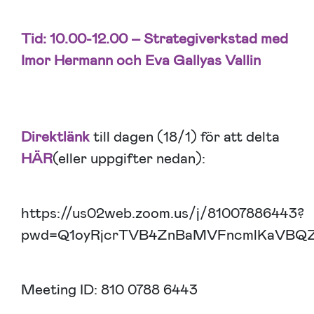
Tid: 10.00-12.00 –
Strategiverkstad med
Imor Hermann och Eva Gallyas Vallin
Direktlänk
till dagen (18/1) för att delta
HÄR
(eller uppgifter nedan):
https://us02web.zoom.us/j/81007886443?
pwd=Q1oyRjcrTVB4ZnBaMVFncmlKaVBQ
Meeting ID: 810 0788 6443