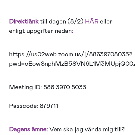
Direktlänk
till dagen (8/2)
HÄR
eller
enligt uppgifter nedan
:
https://us02web.zoom.us/j/88639708033?
pwd=cEowSnphMzB5SVN6L1M3MUpjQ00
Meeting ID: 886 3970 8033
Passcode: 879711
Dagens ämne:
Vem ska jag vända mig till?