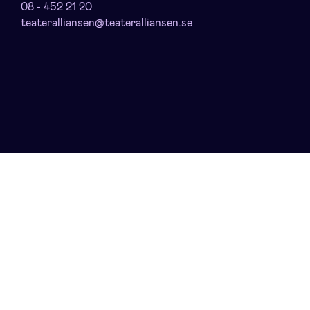
08 - 452 21 20
teateralliansen@teateralliansen.se