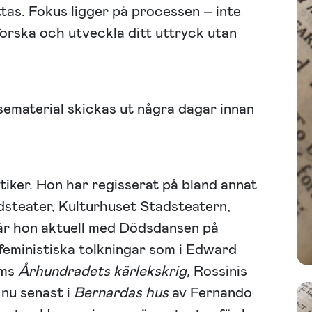
ättas. Fokus ligger på processen – inte
tforska och utveckla ditt uttryck utan
sematerial skickas ut några dagar innan
tiker. Hon har regisserat på bland annat
steater, Kulturhuset Stadsteatern,
är hon aktuell med Dödsdansen på
 feministiska tolkningar som i Edward
öms
Århundradets kärlekskrig,
Rossinis
nu senast i
Bernardas hus
av Fernando