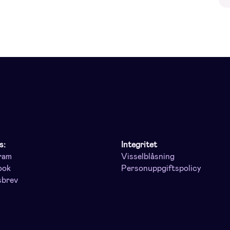
s:
Integritet
ram
Visselblåsning
ook
Personuppgiftspolicy
sbrev