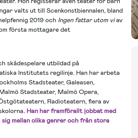
ter. Hon regisserar även teater för barn
gar valts ut till Scenkonstbiennalen, bland
elpfennig 2019 och
Ingen fattar utom vi
av
om första mottagare det
ch skådespelare utbildad på
ska Institutets regilinje. Han har arbeta
tockholms Stadsteater, Galeasen,
 Malmö Stadsteater, Malmö Opera,
Östgötateatern, Radioteatern, flera av
skolorna
. Han har framförallt jobbat med
a sig mellan olika genrer och från stora