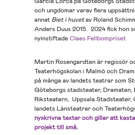
Garcia Lorca på Göteborgs Stadstea
och ungdomar varav flera uppsättnin
annat
Biet i huvet
av Roland Schimm
Anders Duus 2015. 2024 fick hon s
nyinstiftade
Claes Fellbompriset
Martin Rosengardten är regissör o
Teaterhögskolan i Malmö och Dramati
på många av landets teatrar som S
Göteborgs stadsteater, Dramaten,
Riksteatern, Uppsala Stadsteater, 
landets Länsteatrar och Teaterhög
nyskrivna texter och gillar att kast
projekt till små.