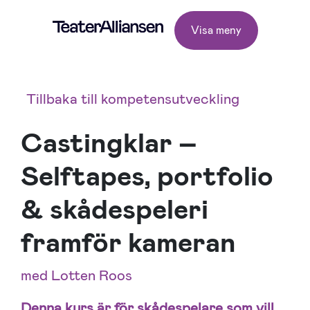
Visa meny
Tillbaka till kompetensutveckling
Castingklar –
Selftapes, portfolio
& skådespeleri
framför kameran
med Lotten Roos
Denna kurs är för skådespelare som vill