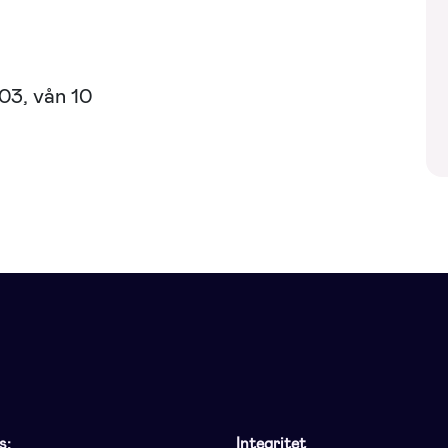
03, vån 10
s:
Integritet