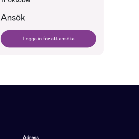
17 oktober
Ansök
Logga in för att ansöka
Adress