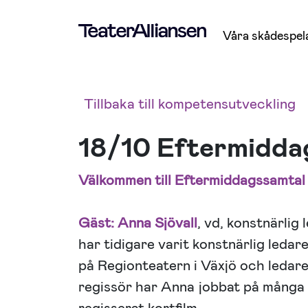
Våra skådespel
Tillbaka till kompetensutveckling
18/10 Eftermidda
Välkommen till Eftermiddagssamtal
Gäst: Anna Sjövall
, vd, konstnärlig
har tidigare varit konstnärlig ledar
på Regionteatern i Växjö och ledar
regissör har Anna jobbat på många 