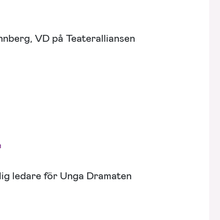
nberg, VD på Teateralliansen
e
lig ledare för Unga Dramaten