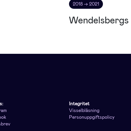
2018 → 2021
Wendelsbergs 
s:
Integritet
ram
Visselblåsning
ook
Personuppgiftspolicy
sbrev