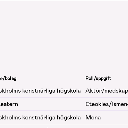
er/bolag
Roll/uppgift
ckholms konstnärliga högskola
Aktör/medskap
teatern
Eteokles/Ismen
ckholms konstnärliga högskola
Mona