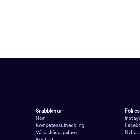
Snabblänkar
Följ os
Hem
Instag
Kompetensutveckling
Faceb
Våra skådespelare
Nyhet
Kontakt