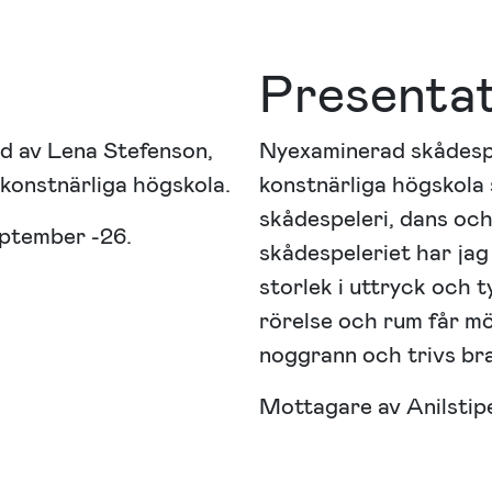
Presenta
ad av Lena Stefenson,
Nyexaminerad skådesp
onstnärliga högskola.
konstnärliga högskola
skådespeleri, dans och 
eptember -26.
skådespeleriet har jag 
storlek i uttryck och 
rörelse och rum får möt
noggrann och trivs bra
Mottagare av Anilstip