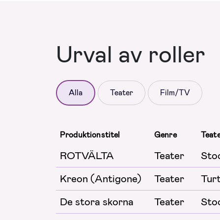
Urval av roller
Alla
Teater
Film/TV
Produktionstitel
Genre
Teat
ROTVÄLTA
Teater
Sto
Kreon (Antigone)
Teater
Tur
De stora skorna
Teater
Sto