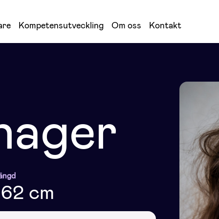
are
Kompetensutveckling
Om oss
Kontakt
hager
ängd
162 cm