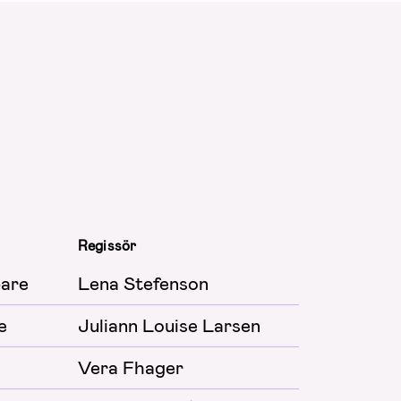
Regissör
År
are
Lena Stefenson
2026
e
Juliann Louise Larsen
2026
Vera Fhager
2025