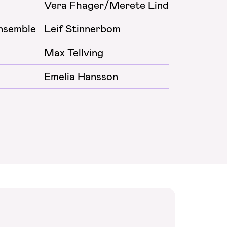
Vera Fhager/Merete Lindholm
2024
nsemble
Leif Stinnerbom
2023
Max Tellving
2023
Emelia Hansson
2022