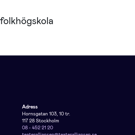
folkhögskola
Adress
Hornsgatan 103, 10 tr.
117 28 Stockholm
08 - 452 21 20
teateralliansen@teateralliansen.se