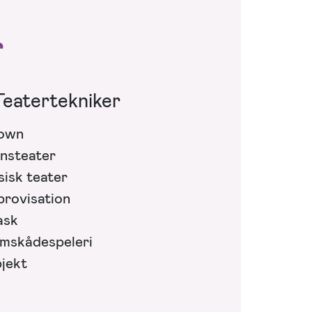
r
Teatertekniker
own
nsteater
sisk teater
provisation
sk
mskådespeleri
jekt