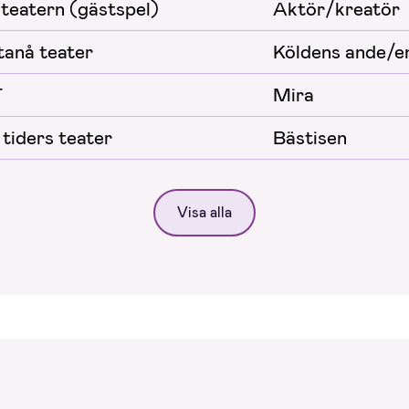
teatern (gästspel)
Aktör/kreatör
tanå teater
Köldens ande/e
T
Mira
 tiders teater
Bästisen
Visa alla