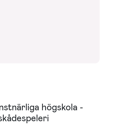
stnärliga högskola -
skådespeleri