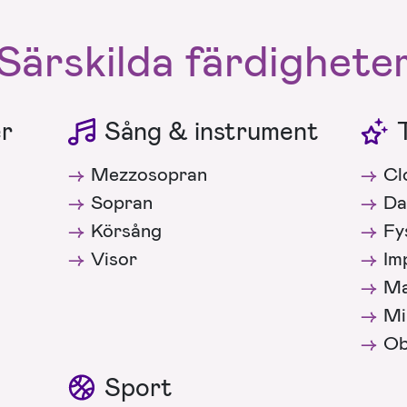
Särskilda färdighete
er
Sång & instrument
Mezzosopran
Cl
Sopran
Da
Körsång
Fy
Visor
Im
Ma
Mi
Ob
Sport