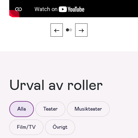
←
→
Urval av roller
Alla
Teater
Musikteater
Film/TV
Övrigt