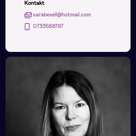
Kontakt
sarabexell@hotmail.com
0733568797