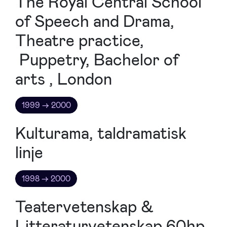
The Royal Central School
of Speech and Drama,
Theatre practice,
Puppetry, Bachelor of
arts , London
1999 → 2000
Kulturama, taldramatisk
linje
1998 → 2000
Teatervetenskap &
Litteraturvetenskap 60hp