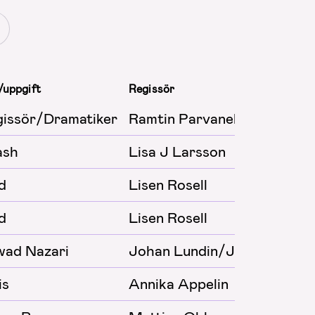
/uppgift
Regissör
issör/Dramatiker
Ramtin Parvaneh
ash
Lisa J Larsson
d
Lisen Rosell
d
Lisen Rosell
wad Nazari
Johan Lundin/Jens Jonsso
is
Annika Appelin