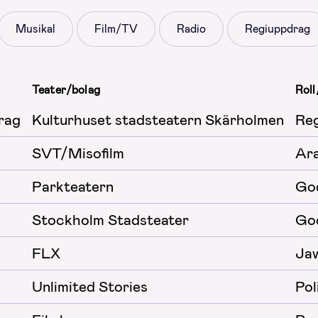
Musikal
Film/TV
Radio
Regiuppdrag
Teater/bolag
Roll
rag
Kulturhuset stadsteatern Skärholmen
Reg
SVT/Misofilm
Ar
Parkteatern
Go
Stockholm Stadsteater
Go
FLX
Ja
Unlimited Stories
Pol