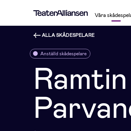
Våra skådespel
ALLA SKÅDESPELARE
Anställd skådespelare
Ramtin
Parvan