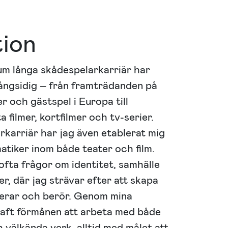
tion
um långa skådespelarkarriär har
ångsidig – från framträdanden på
r och gästspel i Europa till
 filmer, kortfilmer och tv-serier.
karriär har jag även etablerat mig
tiker inom både teater och film.
ofta frågor om identitet, samhälle
r, där jag strävar efter att skapa
erar och berör. Genom mina
haft förmånen att arbeta med både
 välkända verk, alltid med målet att