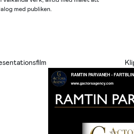
ialog med publiken.
esentationsfilm
Kl