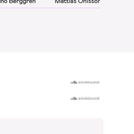
uno Berggren
Mattias Ohlsson