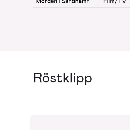
Morden i Sandhamn
Film/TV
Röstklipp