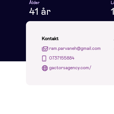
Ålder
L
41 år
Kontakt
ram.parvaneh@gmail.com
0737155884
gactorsagency.com/