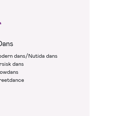
r
Dans
dern dans/Nutida dans
rsisk dans
owdans
reetdance