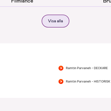
Filmlance
Br
Visa alla