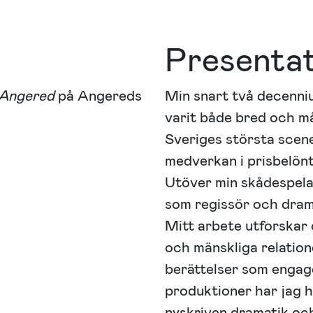
Presenta
 Angered
på Angereds
Min snart två decenni
varit både bred och m
Sveriges största scene
medverkan i prisbelönta
Utöver min skådespelar
som regissör och drama
Mitt arbete utforskar 
och mänskliga relatione
berättelser som engag
produktioner har jag 
nyskriven dramatik och