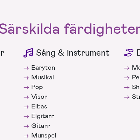
Särskilda färdighete
er
Sång & instrument
Baryton
Mo
Musikal
Pe
Pop
Sh
Visor
St
Elbas
Elgitarr
Gitarr
Munspel