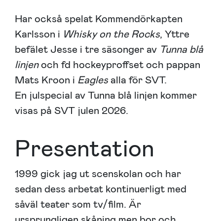
Har också spelat Kommendörkapten
Karlsson i
Whisky on the Rocks
, Yttre
befälet Jesse i tre säsonger av
Tunna blå
linjen
och fd hockeyproffset och pappan
Mats Kroon i
Eagles
alla för SVT.
En julspecial av Tunna blå linjen kommer
visas på SVT julen 2026.
Presentation
1999 gick jag ut scenskolan och har
sedan dess arbetat kontinuerligt med
såväl teater som tv/film. Är
ursprungligen skåning men bor och