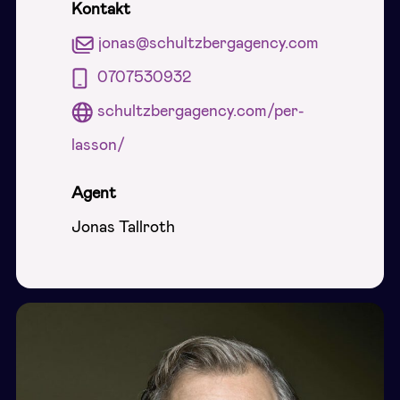
Kontakt
jonas@schultzbergagency.com
0707530932
schultzbergagency.com/per-
lasson/
Agent
Jonas Tallroth