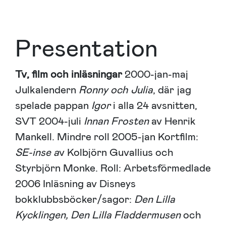
Presentation
Tv, film och inläsningar
2000-jan-maj
Julkalendern
Ronny och Julia
, där jag
spelade pappan
Igor
i alla 24 avsnitten,
SVT 2004-juli
Innan Frosten
av Henrik
Mankell. Mindre roll 2005-jan Kortfilm:
SE-inse a
v Kolbjörn Guvallius och
Styrbjörn Monke. Roll: Arbetsförmedlade
2006 Inläsning av Disneys
bokklubbsböcker/sagor:
Den Lilla
Kycklingen, Den Lilla Fladdermusen
och