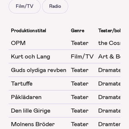
Film/TV
Radio
Produktionstitel
Genre
Teater/bolag
OPM
Teater
the Cosmop
Kurt och Lang
Film/TV
Art & Bob 
Guds olydiga revben
Teater
Dramaten /
Tartuffe
Teater
Dramaten
Påklädaren
Teater
Dramaten
Den lille Girige
Teater
Dramaten
Molnens Bröder
Teater
Dramten