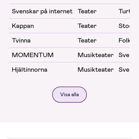
Svenskar på internet
Teater
Turtea
Kappan
Teater
Stockh
Tvinna
Teater
Folkte
MOMENTUM
Musikteater
Svensk
Hjältinnorna
Musikteater
Svensk
Visa alla