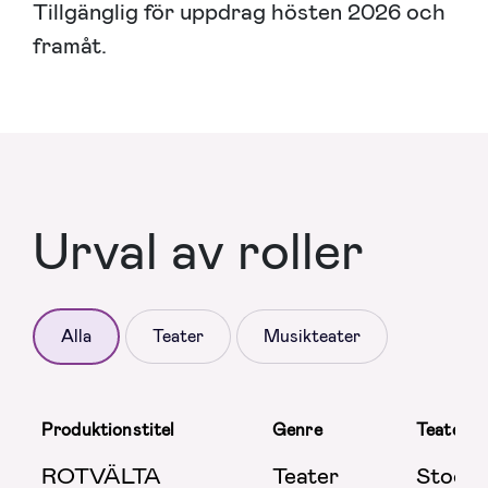
Tillgänglig för uppdrag hösten 2026 och
framåt.
Urval av roller
Alla
Teater
Musikteater
Produktionstitel
Genre
Teater/b
ROTVÄLTA
Teater
Stockh