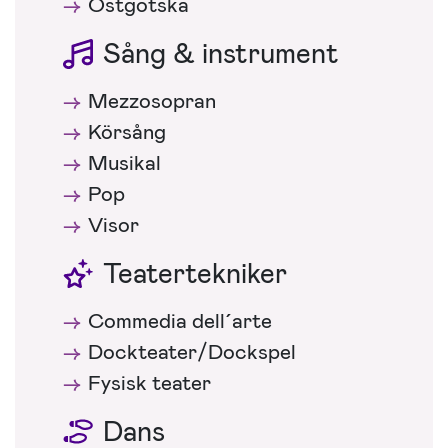
Östgötska
Sång & instrument
Mezzosopran
Körsång
Musikal
Pop
Visor
Teatertekniker
Commedia dell´arte
Dockteater/Dockspel
Fysisk teater
Dans