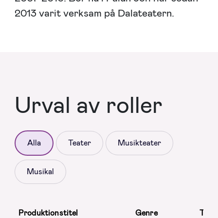
2013 varit verksam på Dalateatern.
Urval av roller
Alla
Teater
Musikteater
Musikal
Produktionstitel
Genre
Teat