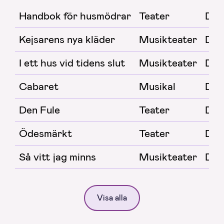
Handbok för husmödrar
Teater
Dal
Kejsarens nya kläder
Musikteater
Dal
I ett hus vid tidens slut
Musikteater
Dal
Cabaret
Musikal
Dal
Den Fule
Teater
Dal
Ödesmärkt
Teater
Dal
Så vitt jag minns
Musikteater
Dal
Visa alla