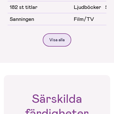
182 st titlar
Ljudböcker
Sto
Sanningen
Film/TV
Visa alla
Särskilda
färdigheter