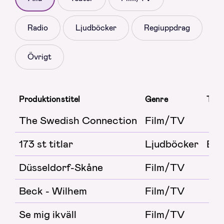
Radio
Ljudböcker
Regiuppdrag
Övrigt
Produktionstitel
Genre
Teat
The Swedish Connection
Film/TV
173 st titlar
Ljudböcker
Boo
Düsseldorf-Skåne
Film/TV
Beck - Wilhem
Film/TV
Se mig ikväll
Film/TV