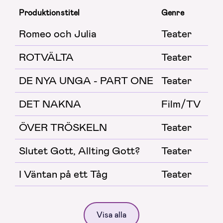
Produktionstitel
Genre
Tea
Romeo och Julia
Teater
Sh
ROTVÄLTA
Teater
St
DE NYA UNGA - PART ONE
Teater
Tu
DET NAKNA
Film/TV
Kor
ÖVER TRÖSKELN
Teater
St
Slutet Gott, Allting Gott?
Teater
Sh
I Väntan på ett Tåg
Teater
St
Visa alla