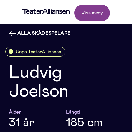
Visa meny
ALLA SKÅDESPELARE
Unga TeaterAlliansen
Ludvig
Joelson
Ålder
Längd
31 år
185 cm